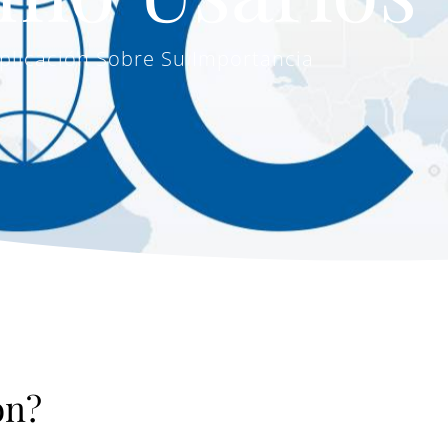
plicación Sobre Su Importancia
on?