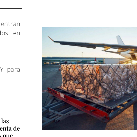
uentran
dos en
Y para
 las
venta de
s que