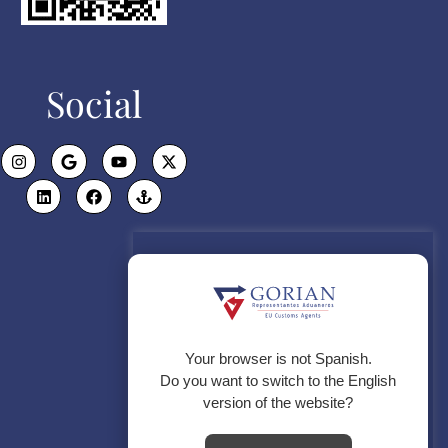
Social
Politica de Cookies
Utilizamos cookies propias para el
correcto funcionamiento de la
página web y de todos sus
servicios, y de terceros para
Your browser is not Spanish.
analizar el tráfico en nuestra
Do you want to switch to the English
página web. Si continua
version of the website?
navegando, consideramos que
acepta su uso.