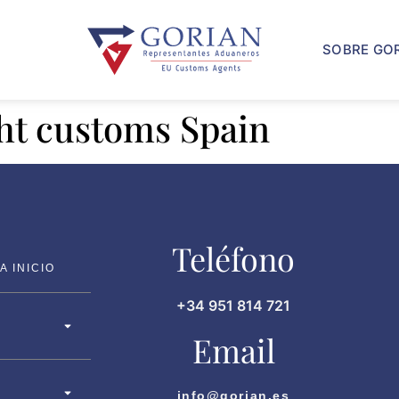
SOBRE GO
ht customs Spain
Teléfono
 INICIO
+34 951 814 721
Email
info@gorian.es