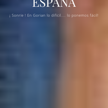
ESPAÑA
¡ Sonríe ! En Gorian lo difícil.... lo ponemos fácil!