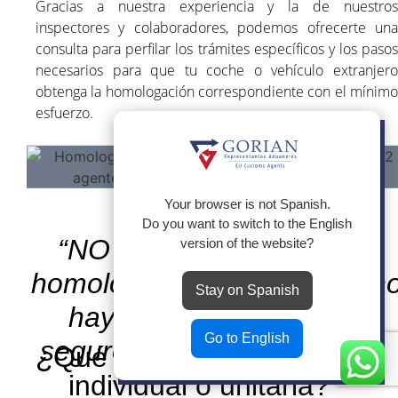
Gracias a nuestra experiencia y la de nuestros
inspectores y colaboradores, podemos ofrecerte una
consulta para perfilar los trámites específicos y los pasos
necesarios para que tu coche o vehículo extranjero
obtenga la homologación correspondiente con el mínimo
esfuerzo.
Politica de Cookies
Utilizamos cookies propias para el
correcto funcionamiento de la
página web y de todos sus
Your browser is not Spanish.
servicios, y de terceros para
Do you want to switch to the English
analizar el tráfico en nuestra página
“NO ES OPCIONAL - Sin
version of the website?
web. Si continua navegando,
consideramos que acepta su uso.
homologación no hay ITV, n
Stay on Spanish
Rechazar Todo
hay matrícula, y no hay
Control de Cookies
Leer Más
Go to English
seguro válido. Así de claro.”
Aceptar Todo
¿Qué es la homologación
individual o unitaria?