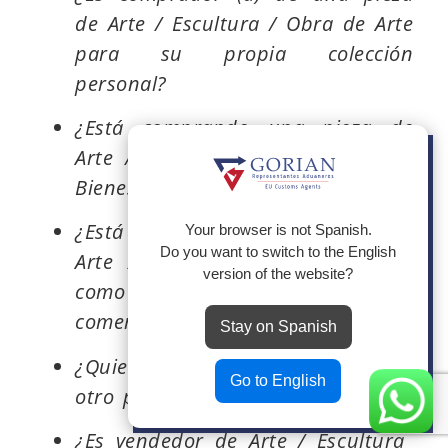
de Arte / Escultura / Obra de Arte
para su propia colección
personal?
¿Está comprando una pieza de
Arte / Escultura / Obra de Arte /
Politica de Cookies
Bienes Cultural para inversión?
Utilizamos cookies propias para el
correcto funcionamiento de la
¿Está comprando una pieza de
página web y de todos sus
Your browser is not Spanish.
servicios, y de terceros para
Do you want to switch to the English
Arte / Escultura / Obra de Arte
analizar el tráfico en nuestra página
version of the website?
web. Si continua navegando,
como parte de una transacción
consideramos que acepta su uso.
comercial?
Stay on Spanish
Rechazar Todo
Control de Cookies
Leer Más
¿Quiere trasladar su residencia a
Go to English
Aceptar Todo
otro país y llevarse su colección?
¿Es vendedor de Arte / Escultura