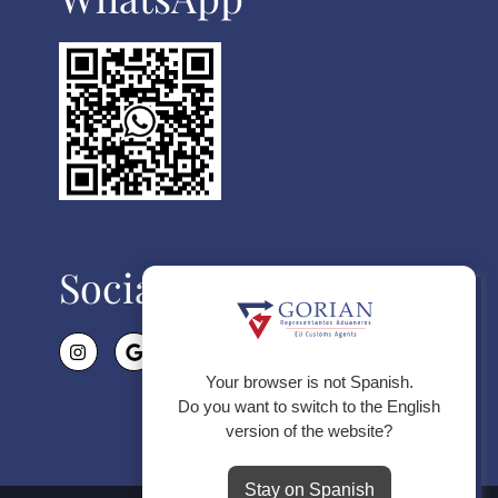
Social
Politica de Cookies
Utilizamos cookies propias para el
correcto funcionamiento de la
página web y de todos sus
Your browser is not Spanish.
servicios, y de terceros para
Do you want to switch to the English
analizar el tráfico en nuestra página
version of the website?
web. Si continua navegando,
consideramos que acepta su uso.
Stay on Spanish
Rechazar Todo