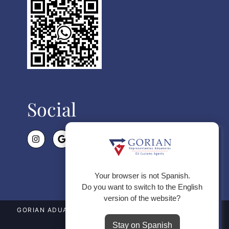
Social
Politica de Cookies
Utilizamos cookies propias para el
correcto funcionamiento de la
página web y de todos sus
Your browser is not Spanish.
servicios, y de terceros para
Do you want to switch to the English
analizar el tráfico en nuestra página
version of the website?
web. Si continua navegando,
GORIAN ADUANAS SL © WWW.GORIAN.ES 2021 – 2026
consideramos que acepta su uso.
Stay on Spanish
Rechazar Todo